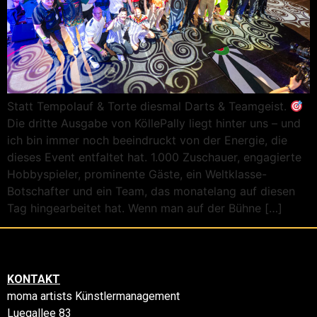
Statt Tempolauf & Torte diesmal Darts & Teamgeist.
Die dritte Ausgabe von KöllePally liegt hinter uns – und
ich bin immer noch beeindruckt von der Energie, die
dieses Event entfaltet hat. 1.000 Zuschauer, engagierte
Hobbyspieler, prominente Gäste, ein Weltklasse-
Botschafter und ein Team, das monatelang auf diesen
Tag hingearbeitet hat. Wenn man auf der Bühne […]
KONTAKT
moma artists Künstlermanagement
Luegallee 83